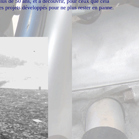
lus de 50 ans, et à découvrir, pour ceux que cela
es projets développés pour ne plus rester en panne.