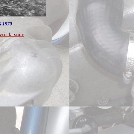
 1970
rir la suite