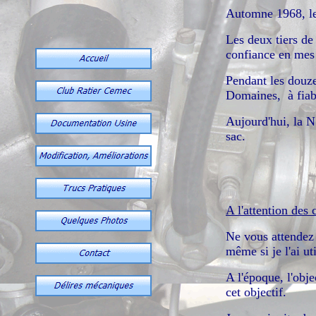
Automne 1968, les
Les deux tiers de
confiance en mes
Pendant les douze
Domaines, à fiabi
Aujourd'hui, la N
sac.
A l'attention des 
Ne vous attendez 
même si je l'ai ut
A l'époque, l'obj
cet objectif.