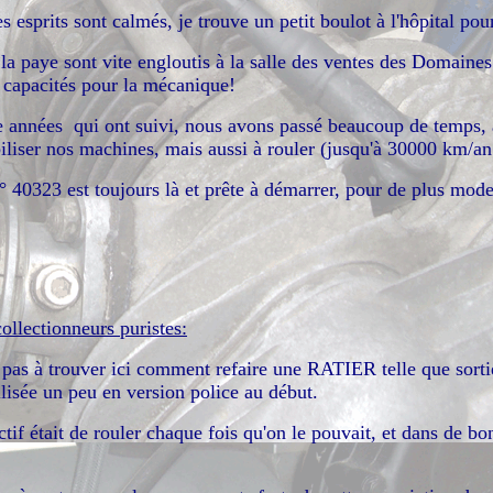
 esprits sont calmés, je trouve un petit boulot à l'hôpital pou
 la paye sont vite engloutis à la salle des ventes des Domaine
 capacités pour la mécanique!
 années qui ont suivi, nous avons passé beaucoup de temps, a
liser nos machines, mais aussi à rouler (jusqu'à 30000 km/an 
° 40323 est toujours là et prête à démarrer, pour de plus mode
collectionneurs puristes:
pas à trouver ici comment refaire une RATIER telle que sortie 
ilisée un peu en version police au début.
ectif était de rouler chaque fois qu'on le pouvait, et dans de 